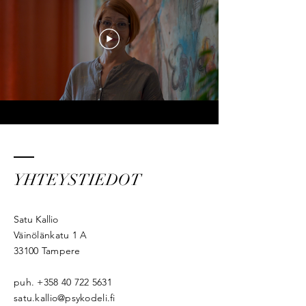
YHTEYSTIEDOT
Satu Kallio
Väinölänkatu 1 A
33100 Tampere
puh.
+358 40 722 5631
satu.kallio@psykodeli.fi