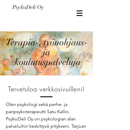
PsykoDeli Oy
Terapia-, työnohjaus-
ja
koulutuspalveluja
Tervetuloa verkkosivuilleni!
Olen psykologi sekä perhe- ja
paripsykoterapeutti Satu Kallio.
PsykoDeli Oy on psykologian alan
palveluihin keskittyvä yritykseni. Tarjoan