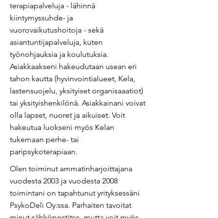
terapiapalveluja - lähinnä
kiintymyssuhde- ja
vuorovaikutushoitoja - sekä
asiantuntijapalveluja, kuten
työnohjauksia ja koulutuksia.
Asiakkaakseni hakeudutaan usean eri
tahon kautta (hyvinvointialueet, Kela,
lastensuojelu, yksityiset organisaaatiot)
tai yksityishenkilönä.
As
iakkainani voivat
olla lapset, nuoret ja aikuiset. Voit
hakeutua luokseni myös Kelan
tukemaan perhe- tai
paripsykoterapiaan.
Olen toiminut ammatinharjoittajana
vuodesta 2003 ja vuodesta 2008
toimintani on tapahtunut yrityksessäni
PsykoDeli Oy:ssa. Parhaiten tavoitat
minut sähköpostitse, mutta voit myös