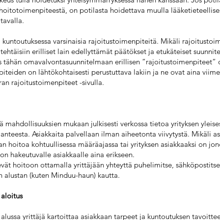
ä hoitotoimenpiteestä, on potilasta hoidettava muulla lääketieteellise
tavalla.
ä kuntoutuksessa varsinaisia rajoitustoimenpiteitä. Mikäli rajoitustoim
 tehtäisiin erilliset lain edellyttämät päätökset ja etukäteiset suunni
 tähän omavalvontasuunnitelmaan erillisen ”rajoitustoimenpiteet” o
iteiden on lähtökohtaisesti perustuttava lakiin ja ne ovat aina viime
ran rajoitustoimenpiteet -sivulla.
ää mahdollisuuksien mukaan julkisesti verkossa tietoa yrityksen yleise
anteesta. Asiakkaita palvellaan ilman aiheetonta viivytystä. Mikäli as
n hoitoa kohtuullisessa määräajassa tai yrityksen asiakkaaksi on jon
on hakeutuvalle asiakkaalle aina erikseen.
vät hoitoon ottamalla yrittäjään yhteyttä puhelimitse, sähköpostitse
 alustan (kuten Minduu-haun) kautta.
aloitus
alussa yrittäjä kartoittaa asiakkaan tarpeet ja kuntoutuksen tavoittee