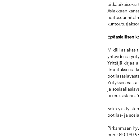
pitkäaikaiseksi
Asiakkaan kanss
hoitosuunnitelm
kuntoutusjakso
Epäasiallisen k
Mikäli asiakas t
yhteydessä yrit
Yrittäjä kirjaa
ilmoituksessa k
potilasasiavasta
Yrityksen vasta
ja sosiaaliasiav
oikeuksistaan. 
Sekä yksityiste
potilas- ja sos
Pirkanmaan hyv
puh. 040 190 93