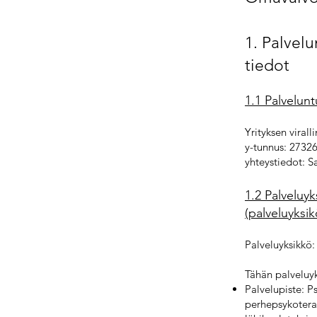
1. Palvel
tiedot
1.1 Palvelun
Yrityksen viral
y-tunnus: 2732
yhteystiedot: S
1.2 Palveluyk
(palveluyksi
Palveluyksikkö:
Tähän palveluyk
Palvelupiste: P
perhepsykoterap