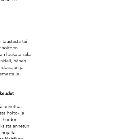
 taustasta tai
nhoitoon.
aan loukata sekä
nkieli, hänen
oidossaan ja
semasta ja
ikeudet
ta annettua
sta hoito- ja
yn hoidon
uksista annetun
 nojalla
s kieltäytyy