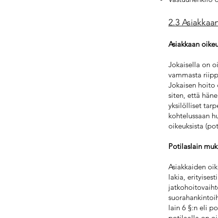
2.3 Asiakkaa
Asiakkaan oike
Jokaisella on o
vammasta riippu
Jokaisen hoito 
siten, että hän
yksilölliset ta
kohtelussaan h
oikeuksista (pot
Potilaslain mu
Asiakkaiden oi
lakia, erityises
jatkohoitovaiht
suorahankintoih
lain 6 §:n eli p
potilaalla on o