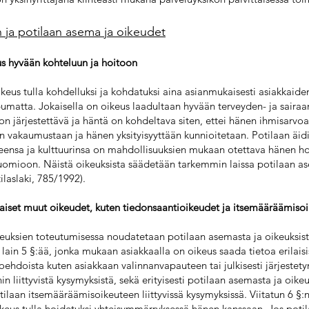
n ja potilaan asema ja oikeudet
us hyvään kohteluun ja hoitoon
ikeus tulla kohdelluksi ja kohdatuksi aina asianmukaisesti asiakkaiden
matta. Jokaisella on oikeus laadultaan hyvään terveyden- ja sairaa
on järjestettävä ja häntä on kohdeltava siten, ettei hänen ihmisarvo
en vakaumustaan ja hänen yksityisyyttään kunnioitetaan. Potilaan äidi
rpeensa ja kulttuurinsa on mahdollisuuksien mukaan otettava hänen h
uomioon. Näistä oikeuksista säädetään tarkemmin laissa potilaan a
ilaslaki, 785/1992).
kaiset muut oikeudet, kuten tiedonsaantioikeudet ja itsemääräämiso
keuksien toteutumisessa noudatetaan potilaan asemasta ja oikeuksis
ti lain 5 §:ää, jonka mukaan asiakkaalla on oikeus saada tietoa erilaisi
oehdoista kuten asiakkaan valinnanvapauteen tai julkisesti järjestet
in liittyvistä kysymyksistä, sekä erityisesti potilaan asemasta ja oike
otilaan itsemääräämisoikeuteen liittyvissä kysymyksissä. Viitatun 6 §:n
ikeus tulla hoidetuksi yhteisymmärryksessä hänen kanssaan. Jos potila