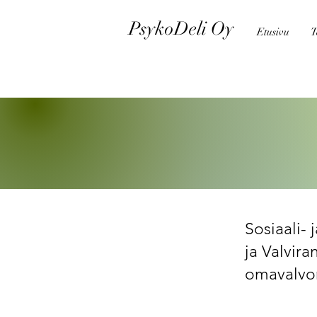
PsykoDeli Oy
Etusivu
T
Sosiaali-
ja Valvir
omavalvo