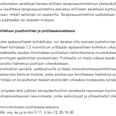
 tarkoitetun asiakkaan kanssa erillisen terapiasuunnitelman yksityisko
a laadittava terapiasuunnitelma perustuu erilliseen asiakkaan kuntou
aan, mikäli sellainen on saatavilla. Terapiasuunnitelma uudistetaan
n päätteeksi tai tarpeen mukaan.
ohteluun puuttuminen ja potilasasiavastaava
ulee epäasiallisesti kohdelluksi, voi asiakas olla suoraan puhelimitse t
yksen kohdassa 1.2 mainittuun yrittäjään epäasiallisen kohtelun oikai
 asiakkaalta saadun ilmoituksen potilaslain tarkoittamana muistutukse
errottujen epäkohtien poistumisen. Potilaalla on myös oikeus saada
avalta lisätietoja potilaan oikeuksistaan.
anottotilan seinällä, verkkosivuilla ja tässä omavalvontasuunnitelmas
astaavista kertova tiedote, josta asiakas saa tarvittaessa lisätietoja p
Yrittäjä on kouluttanut itseään potilaiden oikeuksia koskevasta lains
n yritysten että julkisen terveydenhuollon asiakkaita neuvotaan hyvin
iaaliasiavastaavien neuvonnasta, jonka aukioloajat ja yhteystiedot oh
invointialueen potilasasiavastaava
46, ma, ke ja to klo 9-11, ti klo 12.30-14.30