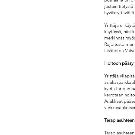
jostain tietyst
hyväksyttävällä 
Yrittäjä ei käyt
käytössä, niistä
merkinnät myös
Rajoitustoimenp
Lisätietoa Valvi
Hoitoon pääsy
Yrittäjä ylläpit
asiakaspaikkatil
kyetä tarjoamaa
kerrotaan hoito
Asiakkaat pääse
verkkosähköisen
Terapiasuhteen 
Terapiasuhteen 