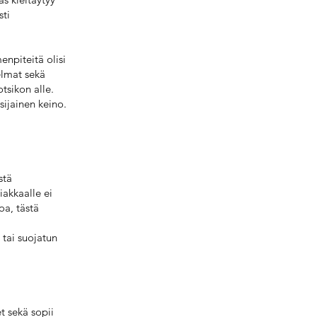
sti
enpiteitä olisi
telmat sekä
tsikon alle.
sijainen keino.
stä
iakkaalle ei
oa, tästä
 tai suojatun
t sekä sopii