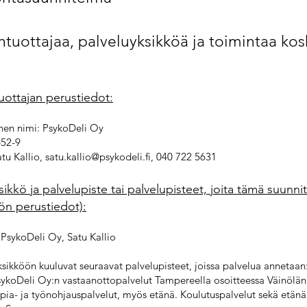
untuottajaa, palveluyksikköä ja toimintaa ko
tuottajan perustiedot:
linen nimi: PsykoDeli Oy
652-9
atu Kallio, satu.kallio@psykodeli.fi, 040 722 5631
sikkö ja palvelupiste tai palvelupisteet, joita tämä suunn
kön perustiedot):
 PsykoDeli Oy, Satu Kallio
sikköön kuuluvat seuraavat palvelupisteet, joissa palvelua annetaan
sykoDeli Oy:n vastaanottopalvelut Tampereella osoitteessa Väinölänk
ia- ja työnohjauspalvelut, myös etänä. Koulutuspalvelut sekä etänä