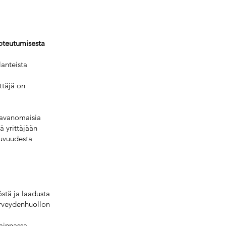
toteutumisesta
lanteista
ttäjä on
 tavanomaisia
ä yrittäjään
kuvuudesta
östä ja laadusta
terveydenhuollon
minnassa.