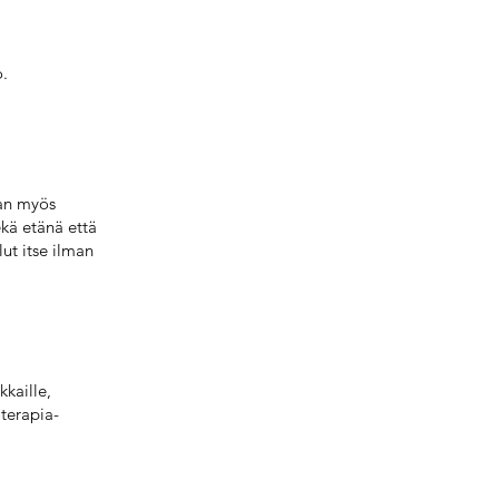
o.
aan myös
ekä etänä että
lut itse ilman
kkaille,
terapia-