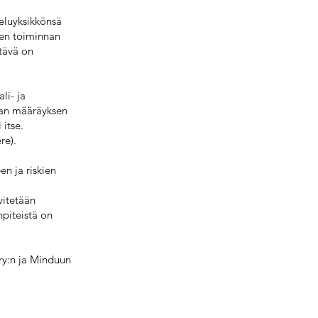
eluyksikkönsä
den toiminnan
htävä on
li- ja
iran määräyksen
 itse.
re).
en ja riskien
vitetään
piteistä on
ry:n ja Minduun