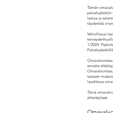
Tämän omavalvo
palveluyksikön 
laatua ja asian
täydentää vira
Velvollisuus la
terveydenhuollo
1/2024. Psykote
Palveluyksiköll
Omavalvontasuun
ennalta ehkäisy
Omavalvontasuu
tarpeen mukaise
laadittava omav
Tämä omavalvon
yhteistyössä.
Omavalvo