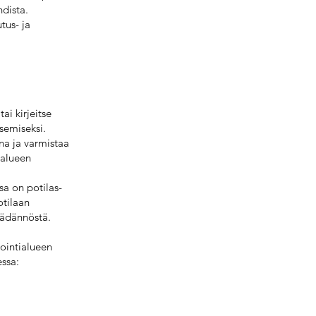
hdista.
tus- ja
ai kirjeitse
semiseksi.
na ja varmistaa
 alueen
sa on potilas-
otilaan
äädännöstä.
vointialueen
essa: