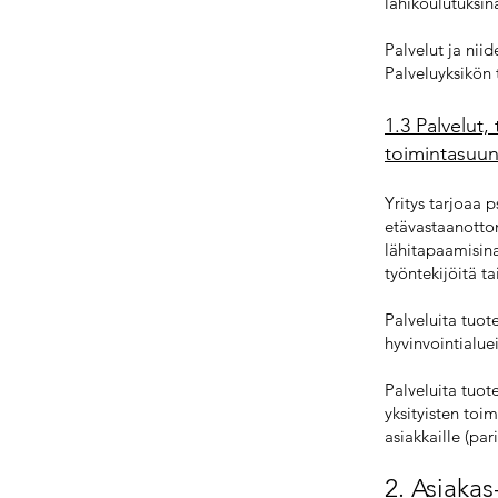
lähikoulutuksi
Palvelut ja nii
Palveluyksikön 
1.3 Palvelut,
toimintasuun
Yritys tarjoaa 
etävastaanotton
lähitapaamisina 
työntekijöitä ta
Palveluita tuot
hyvinvointialue
Palveluita tuot
yksityisten toi
asiakkaille (par
2. Asiakas