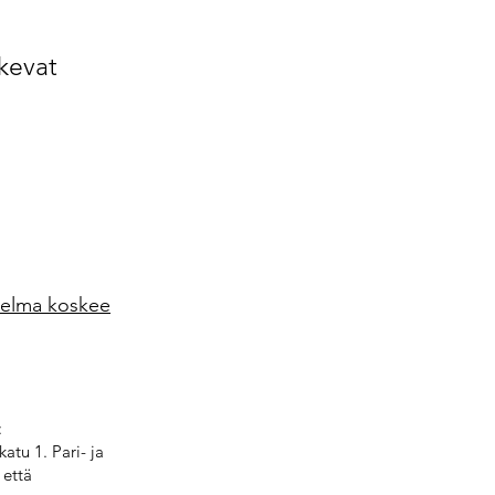
skevat
itelma koskee
:
atu 1. Pari- ja
 että