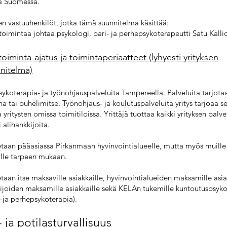
na Suomessa.
den vastuuhenkilöt, jotka tämä suunnitelma käsittää:
toimintaa johtaa psykologi, pari- ja perhepsykoterapeutti Satu Kalli
 toiminta-ajatus ja toimintaperiaatteet (lyhyesti yrityksen
nitelma)
psykoterapia- ja työnohjauspalveluita Tampereella. Palveluita tarjot
a tai puhelimitse. Työnohjaus- ja koulutuspalveluita yritys tarjoaa s
yritysten omissa toimitiloissa. Yrittäjä tuottaa kaikki yrityksen palve
i alihankkijoita.
etaan pääasiassa Pirkanmaan hyvinvointialueelle, mutta myös muille
ille tarpeen mukaan.
etaan itse maksaville asiakkaille, hyvinvointialueiden maksamille asia
mijoiden maksamille asiakkaille sekä KELAn tukemille kuntoutuspsyko
i-ja perhepsykoterapia).
- ja potilasturvallisuus