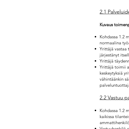
2.1 Palveluid
Kuvaus toimenpi
Kohdassa 1.2 ma
normaalina työ
Yrittäjä vastaa
järjestänyt its
Yrittäjä täyden
Yrittäjä toimii
keskeytyksiä yri
vähintäänkin sä
palveluntuottaj
2.2 Vastuu p
Kohdassa 1.2 ma
kaikissa tilant
ammattihenkilö
Vastuuhenkilö o