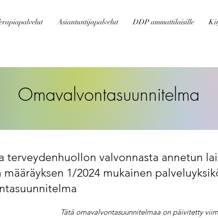
erapiapalvelut
Asiantuntijapalvelut
DDP ammattilaisille
Kir
Omavalvontasuunnitelma
 ja terveydenhuollon valvonnasta annetun lai
an määräyksen 1/2024 mukainen palveluyksi
ntasuunnitelma
Tätä omavalvontasuunnitelmaa on päivitetty viim