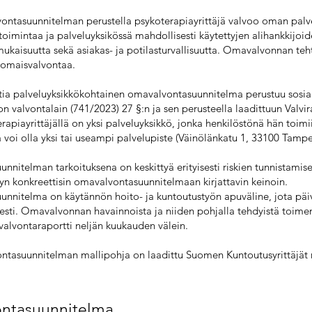
ntasuunnitelman perustella psykoterapiayrittäjä valvoo oman palv
toimintaa ja palveluyksikössä mahdollisesti käytettyjen alihankkijoi
mukaisuutta sekä asiakas- ja potilasturvallisuutta. Omavalvonnan te
nomaisvalvontaa.
atia palveluyksikkökohtainen omavalvontasuunnitelma perustuu sosiaa
n valvontalain (741/2023) 27 §:n ja sen perusteella laadittuun Valv
rapiayrittäjällä on yksi palveluyksikkö, jonka henkilöstönä hän toimii
ä voi olla yksi tai useampi palvelupiste (Väinölänkatu 1, 33100 Tampe
nitelman tarkoituksena on keskittyä erityisesti riskien tunnistamise
yn konkreettisin omavalvontasuunnitelmaan kirjattavin keinoin.
nnitelma on käytännön hoito- ja kuntoutustyön apuväline, jota päi
sti. Omavalvonnan havainnoista ja niiden pohjalla tehdyistä toimen
alvontaraportti neljän kuukauden välein.
tasuunnitelman mallipohja on laadittu Suomen Kuntoutusyrittäjät 
ntasuunnitelma